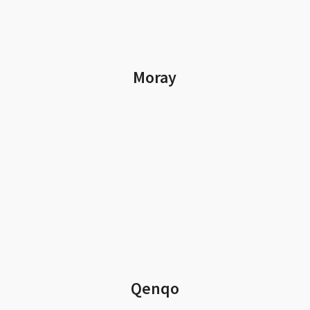
Moray
Qenqo