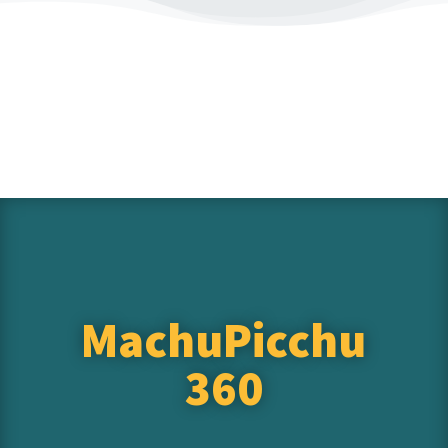
MachuPicchu
360