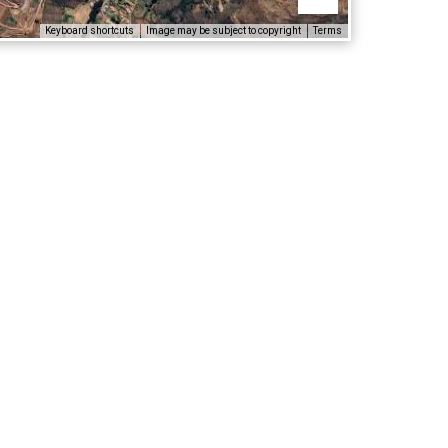
Keyboard shortcuts
Image may be subject to copyright
Terms