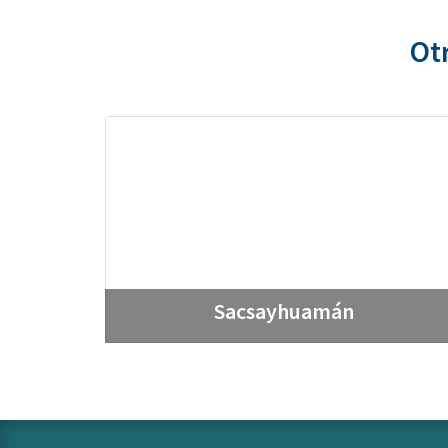
Otr
Sacsayhuamán