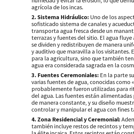
humedad y evitar la erosión, lo que dem
agrícola de los incas.
2. Sistema Hidráulico:
Uno de los aspect
sofisticado sistema de canales y acueduc
transporta agua fresca desde un mananti
terrazas y fuentes del sitio. El agua fluye
se dividen y redistribuyen de manera uni
y auditivo que maravilla a los visitantes.
para la agricultura, sino que también tení
agua era considerada sagrada en la cosmo
3. Fuentes Ceremoniales:
En la parte s
varias fuentes de agua, conocidas como 
probablemente fueron utilizadas para rit
del agua. Las fuentes están alimentadas 
de manera constante, y su diseño muestra
controlar y manipular el agua con fines t
4. Zona Residencial y Ceremonial:
Ademá
también incluye restos de recintos y tem
la élite incaica. Estos recintos están co