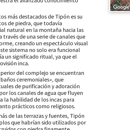
uestra el avanzado conocimiento
os más destacados de Tipón es su
tos de piedra, que todavía
al natural en la montaña hacia las
 a través de una serie de canales que
forme, creando un espectáculo visual
 Este sistema no solo era funcional
a un significado ritual, ya que el
visión inca.
uperior del complejo se encuentran
«baños ceremoniales», que
uales de purificación y adoración
por los canales de agua que fluyen
 la habilidad de los incas para
anto prácticos como religiosos.
s de las terrazas y fuentes, Tipón
plos que habrían sido utilizados por
nstruidos con piedra finamente